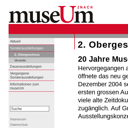
Aktuell
2. Oberge
Sonderausstellungen
2. Obergeschoss
20 Jahre Mu
Veranda
Dauerausstellungen
Hervorgegangen 
Vergangene
öffnete das neu 
Sonderausstellungen
Dezember 2004 sei
Informationen zum
museUm
ersten grossen A
viele alte Zeitdo
zugänglich. Auf G
Ausstellungskonz
Impressum
Datenschutz